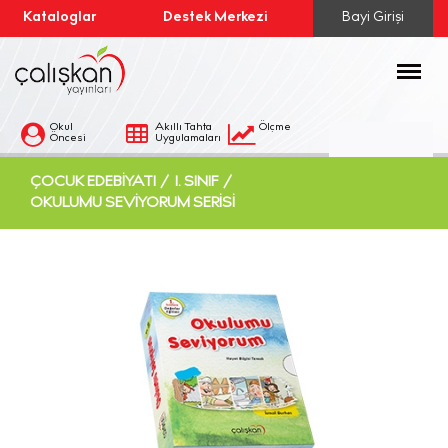
Kataloglar
Destek Merkezi
Bayi Girişi
Menü
Okul
Akıllı Tahta
Ölçme
Öncesi
Uygulamaları
Değerlendirme
ÇOCUK EDEBIYATI /
1. SINIF /
OKULUMU SEVIYORUM SERISI