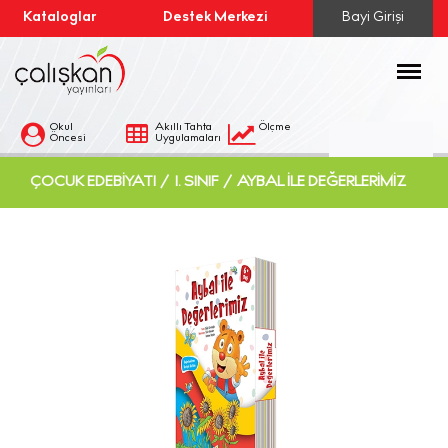
Kataloglar
Destek Merkezi
Bayi Girişi
Menü
Okul
Akıllı Tahta
Ölçme
Öncesi
Uygulamaları
Değerlendirme
ÇOCUK EDEBIYATI /
1. SINIF /
AYBAL ILE DEĞERLERIMIZ